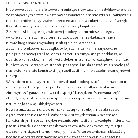
GOSPODARSTWO NA NOWO
Nietypowe zadanie projektowe zmieniające się w czasie, modyfikowane wraz
ze zdobywanym przez Inwestorów doświadczeniem mieszkania i odkrywania
mankamentów i pozytywów starego gospodarstwa ukrytego gdzieś w głębi
Kaszub, z pięknym widokiem na pagórkowaty krajobraz.
Założenie składające się z wiekowej stodoły, domu mieszkalnego z
wykończonym jedynie parterem oraz otoczeniem skłądającym się z
niewielkiego stawu, wysokiej I niskiej zieleni oraz sadu.
Zadanie projektowe na początku było jedynie delikatnie zarysowane I
polegało na nowej aranżacji domu, parteru I nieużywanego poddasza, w
oparciu o konstrukcyjne możliwości dokonania zmian w rozsądnych granicach
budżetowych. Początkowo stodoła, poza tym iż miała zostać I miała podlegać
naprawie I korekcie konstrukcji, jej stabilizacji, nie miała zdefiniowanej nowej
funkcji.
W trakcie prac ideowych I projektowych nad stodołą, wspólnie z Inwestorami
obiekt zyskał funkcję letniej kuchni I przestrzeni spotkań. W okresie
zimowym zaś garażu I schowka dla sprzętó I urządzeń. Murowana część
stodoły zaś, miała zostać zaadaptowana na zaplecze sanitarne oraz spiżarnię I
naturalną lodówkę I skłąd żywności.
Nowa aranżacja domu, z uwagi na kondycję konstrukcji, musiała zostać
ograniczona co nie uiemożliwiło jednak istotnych zmian w schemacie
funkcjonalnym i lepszym wykorzystaniu orientacji planu względem kierunku
padania światła słonecznego jak również otwarć widokowych czy relacji z
otoczeniem, ciągami komunikacyjnymi etc. Parter po zmianach składać się
będzie z korytarza wejściowego wraz z klatką schodową prowadzącą na