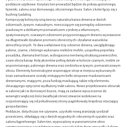
poddasze użytkowe. Korytarz ten prowadzić będzie do pokoju gościnnego,
łazienki, salonu oraz domowego, obszernego biura. Salon z kolei łączy się z
kuchnią I jadalnią.
Kompozycję kolorystyczną tworzy naturalna barwa drewna w dwóch
odcieniach, żywym, naturalnym, mieszczącym się pomiędzy odcieniem
piaskowym a delikatnym pomarańczem z jednej a stłumionym,
spatynowanym, szarawym odcieniem przypominającym drewno wystawione
na długotrwałe działanie promieni słonecznych i działanie warunków
atmosferycznych. Te dwa a właściwie trzy odcienie drewna, uwzględniając
palone, czarne, z którego wykonano niektóre meble, uzupełnia popielata
posadzka, złamana biel ścian, wzbogacona nierówną strukturą powierzchni,
szare obicia kanap. Rolę akcentów pełnią detale w kolorze czarnym, meble ze
wspomnianego, palonego drewna oraz siedziska w żywym, pomarańczowym
obiciu. Elementy konstrukcyjne wspierające strop w miejscu wyburzanych
ścian zamaskowane zostały imitującymi belki stropowe maskownicami
drewnianymi, mającymi, poza funkcją maskującą, także rolę elementu
skracającego optycznie wydłużony trakt salonu. Nowo projektowane okna tak
w salonie jak I w domowym biurze, mają za zadanie wpuszczenie do
wewnątrz większej ilości światła jak rónież otwarcie widokowe na
rozpościerający się od południowej strony pagórkowaty krajobraz otaczający
gospodarstwo.
Poddasze, dotychczas nie używane, uzyskało nową aranżację i podział
przestrzeni, składający się z dwóch wygodnych i obszernych sypialni oraz
salonu kąpielowego. Salon ten, wyposażony w panoramiczne okno
umiejscowione w sąsiedztwie wanny, posiada także dwie umywalki i kabinę