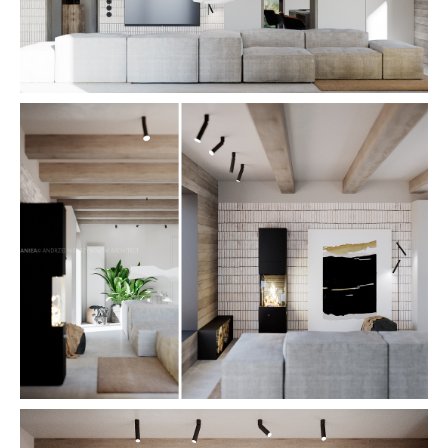
WNĘTRZA
INNE
PUBLIKACJE
KONTAKT
PL
EN